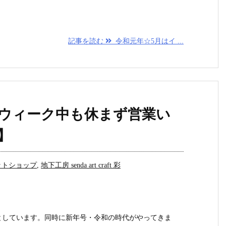
記事を読む
令和元年☆5月はイ ...
ウィーク中も休まず営業い
】
ットショップ
,
地下工房 senda art craft 彩
としています。同時に新年号・令和の時代がやってきま