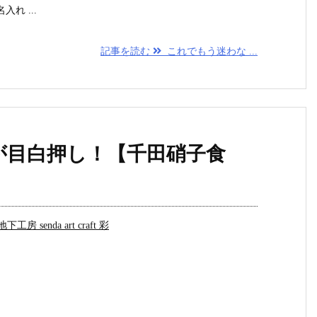
れ ...
記事を読む
これでもう迷わな ...
が目白押し！【千田硝子食
地下工房 senda art craft 彩