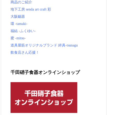
商品のご紹介
地下工房 senda art craft 彩
大阪錫器
環 -tamaki-
福結 -ふくゆい-
蜜 -mitsu-
道具屋筋オリジナルブランド 絆具-tsunagu
飲食店さん応援！
千田硝子食器オンラインショップ