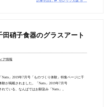
記事を読む
セレッソ大阪 ホ ...
号に千田硝子食器のグラスアート
ィア情報
atts」2019年7月号「ものづくり体験」特集ページに千
が掲載されました。「Natts」2019年7月号
れている、なんばではお馴染み「Natts」。