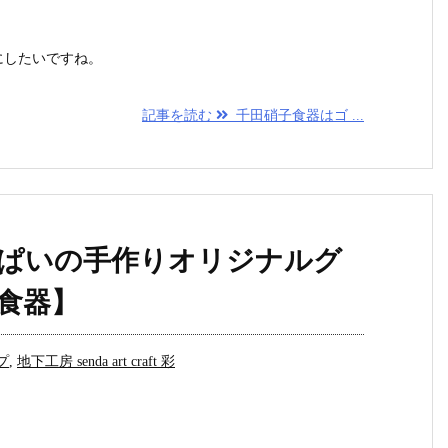
にしたいですね。
記事を読む
千田硝子食器はゴ ...
ぱいの手作りオリジナルグ
食器】
プ
,
地下工房 senda art craft 彩