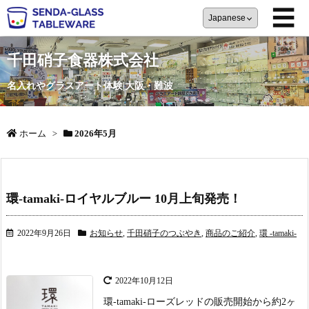
☰
千田硝子食器株式会社
名入れやグラスアート体験|大阪・難波
ホーム
>
2026年5月
環-tamaki-ロイヤルブルー 10月上旬発売！
2022年9月26日
お知らせ
,
千田硝子のつぶやき
,
商品のご紹介
,
環 -tamaki-
2022年10月12日
環-tamaki-ローズレッドの販売開始から約2ヶ