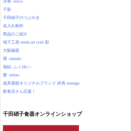
冷香 -reico-
千彩
千田硝子のつぶやき
名入れ制作
商品のご紹介
地下工房 senda art craft 彩
大阪錫器
環 -tamaki-
福結 -ふくゆい-
蜜 -mitsu-
道具屋筋オリジナルブランド 絆具-tsunagu
飲食店さん応援！
千田硝子食器オンラインショップ