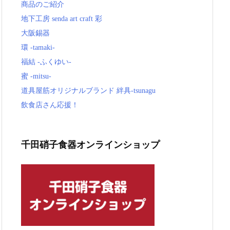
商品のご紹介
地下工房 senda art craft 彩
大阪錫器
環 -tamaki-
福結 -ふくゆい-
蜜 -mitsu-
道具屋筋オリジナルブランド 絆具-tsunagu
飲食店さん応援！
千田硝子食器オンラインショップ