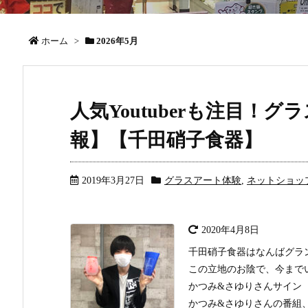
ホーム
>
2026年5月
人気Youtuberも注目！
報】【千田硝子食器】
2019年3月27日
グラスアート体験
,
ネットショッ
2020年4月8日
千田硝子食器はなんばグラ
この立地のお陰で、今まで
かつみ&さゆりさんサイン
かつみ&さゆりさんの番組、J:C