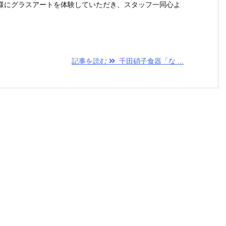
様にグラスアートを体験していただき、スタッフ一同心よ
記事を読む
千田硝子食器「な ...