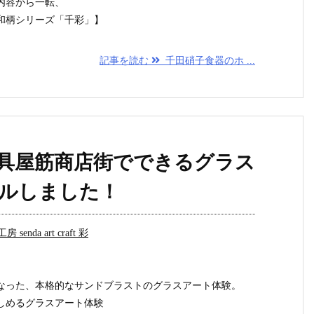
内容から一転、
和柄シリーズ「千彩」】
記事を読む
千田硝子食器のホ ...
具屋筋商店街でできるグラス
ルしました！
 senda art craft 彩
なった、本格的なサンドブラストのグラスアート体験。
しめるグラスアート体験