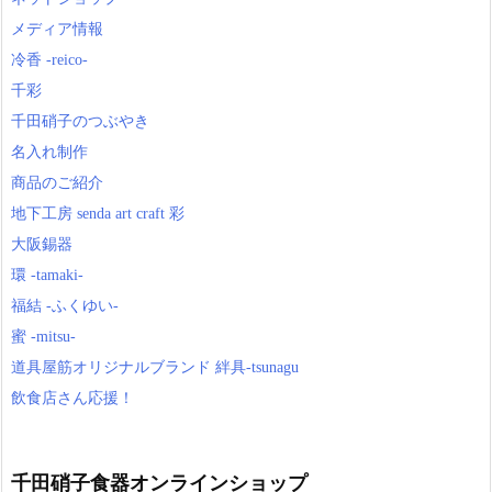
メディア情報
冷香 -reico-
千彩
千田硝子のつぶやき
名入れ制作
商品のご紹介
地下工房 senda art craft 彩
大阪錫器
環 -tamaki-
福結 -ふくゆい-
蜜 -mitsu-
道具屋筋オリジナルブランド 絆具-tsunagu
飲食店さん応援！
千田硝子食器オンラインショップ