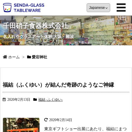
☰
千田硝子食器株式会社
名入れやグラスアート体験|大阪・難波
ホーム
>
愛宕神社
福結（ふくゆい）が結んだ奇跡のようなご神縁
2020年2月13日
福結 -ふくゆい-
2020年2月14日
東京ギフトショー出展にあたり、福結にまつ