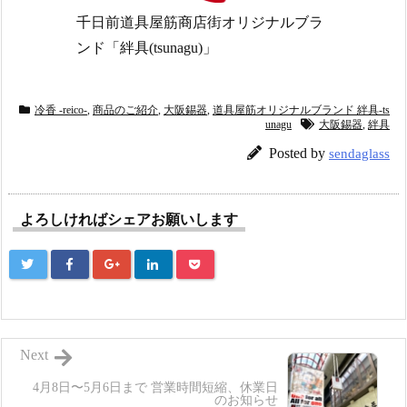
千日前道具屋筋商店街オリジナルブラ
ンド「絆具(tsunagu)」
冷香 -reico-
,
商品のご紹介
,
大阪錫器
,
道具屋筋オリジナルブランド 絆具-ts
unagu
大阪錫器
,
絆具
Posted by
sendaglass
よろしければシェアお願いします
Next
4月8日〜5月6日まで 営業時間短縮、休業日
のお知らせ