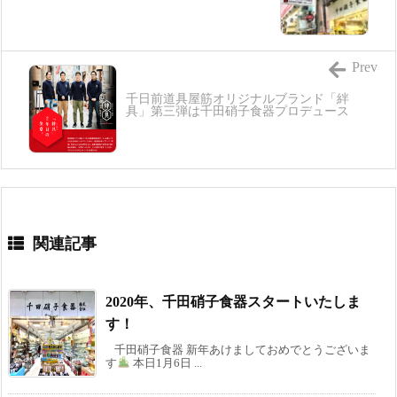
Prev
千日前道具屋筋オリジナルブランド「絆
具」第三弾は千田硝子食器プロデュース
関連記事
2020年、千田硝子食器スタートいたしま
す！
千田硝子食器 新年あけましておめでとうございま
す
本日1月6日 ...