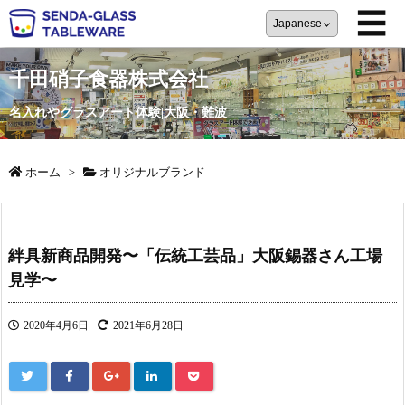
☰
千田硝子食器株式会社
名入れやグラスアート体験|大阪・難波
ホーム
>
オリジナルブランド
絆具新商品開発〜「伝統工芸品」大阪錫器さん工場
見学〜
2020年4月6日
2021年6月28日