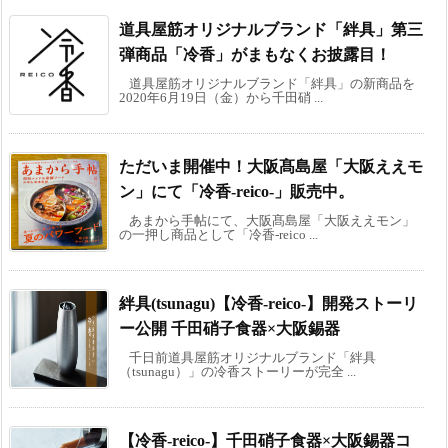
道具屋筋オリジナルブランド「絆具」第三
弾商品「冷香」がまもなくお披露目！
道具屋筋オリジナルブランド「絆具」の新商品を
2020年6月19日（金）から千田硝 ...
ただいま開催中！大阪髙島屋「大阪ええモ
ン」にて「冷香-reico-」販売中。
あまから手帖にて、大阪髙島屋「大阪ええモン」
の一押し商品として「冷香-reico ...
絆具(tsunagu)【冷香-reico-】開発ストーリ
ー公開 千田硝子食器×大阪錫器
千日前道具屋筋オリジナルブランド「絆具
（tsunagu）」の冷香ストーリーが完全 ...
【冷香-reico-】千田硝子食器×大阪錫器コ