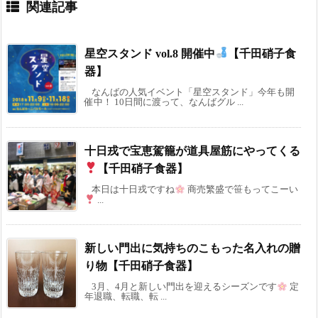
関連記事
星空スタンド vol.8 開催中
【千田硝子食
器】
なんばの人気イベント「星空スタンド」今年も開
催中！ 10日間に渡って、なんばグル ...
十日戎で宝恵駕籠が道具屋筋にやってくる
【千田硝子食器】
本日は十日戎ですね
商売繁盛で笹もってこーい
...
新しい門出に気持ちのこもった名入れの贈
り物【千田硝子食器】
3月、4月と新しい門出を迎えるシーズンです
定
年退職、転職、転 ...