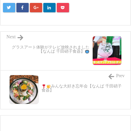
Next
グラスアート体験がテレビ放映されました
【なんば 千田硝子食器】
Prev
みんな大好き
忘年会
【なんば 千田硝子
食器】