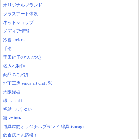
オリジナルブランド
グラスアート体験
ネットショップ
メディア情報
冷香 -reico-
千彩
千田硝子のつぶやき
名入れ制作
商品のご紹介
地下工房 senda art craft 彩
大阪錫器
環 -tamaki-
福結 -ふくゆい-
蜜 -mitsu-
道具屋筋オリジナルブランド 絆具-tsunagu
飲食店さん応援！