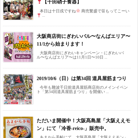
【千田硝子食器】
本日は十日戎ですね
商売繁盛で笹もってこーい
...
大阪商店街にぎわいバル〜なんばエリア〜
11/1から始まります！
大阪商店街にぎわいキャンペーン・にぎわいバ
ル〜なんばエリア〜は11月1日〜10日 ...
2019/10/6（日）は第34回 道具屋筋まつり
今年も難波千日前道具屋筋商店街のメインイベン
ト「第34回道具屋筋まつり」を開催い ...
ただいま開催中！大阪髙島屋「大阪ええモ
ン」にて「冷香-reico-」販売中。
あまから手帖にて、大阪髙島屋「大阪ええモン」