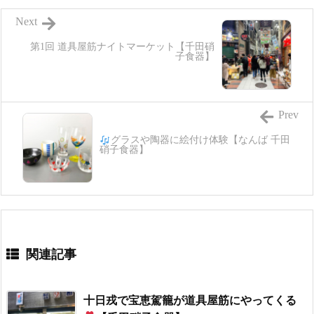
Next
第1回 道具屋筋ナイトマーケット【千田硝
子食器】
Prev
グラスや陶器に絵付け体験
【なんば 千田
硝子食器】
関連記事
十日戎で宝恵駕籠が道具屋筋にやってくる