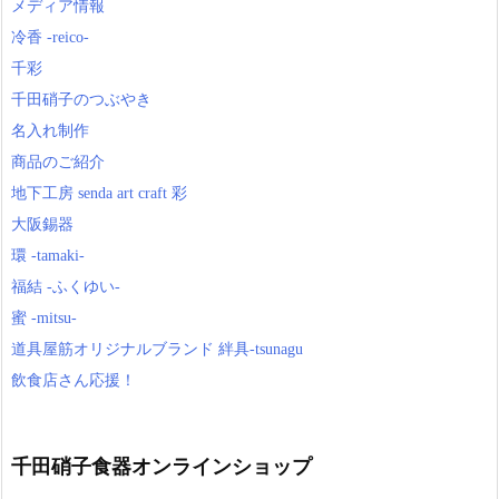
メディア情報
冷香 -reico-
千彩
千田硝子のつぶやき
名入れ制作
商品のご紹介
地下工房 senda art craft 彩
大阪錫器
環 -tamaki-
福結 -ふくゆい-
蜜 -mitsu-
道具屋筋オリジナルブランド 絆具-tsunagu
飲食店さん応援！
千田硝子食器オンラインショップ