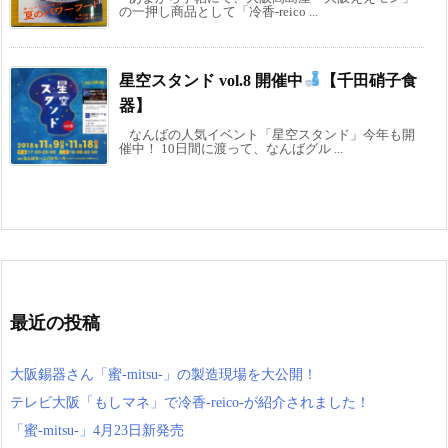
の一押し商品として「冷香-reico ...
星空スタンド vol.8 開催中
【千田硝子食
器】
なんばの人気イベント「星空スタンド」今年も開
催中！ 10日間に渡って、なんばグル ...
最近の投稿
大阪錫器さん「蜜-mitsu-」の製造現場を大公開！
テレビ大阪「もしマネ」で冷香-reico-が紹介されました！
「蜜-mitsu-」4月23日新発売